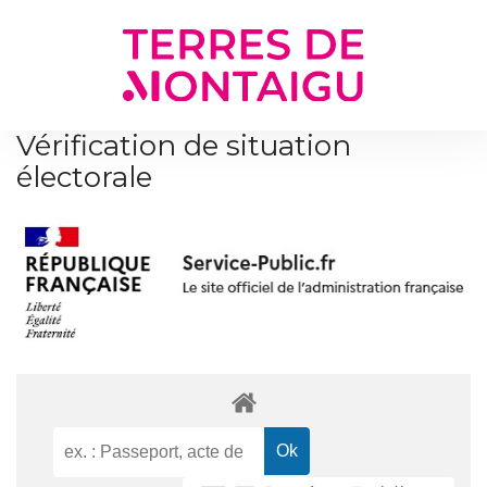
Gestion des traceurs
Vérification de situation
électorale