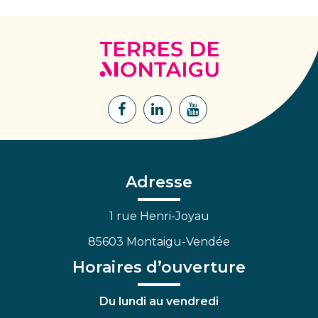
Terres
de
Montaigu
Lien
Lien
Lien
vers
vers
vers
le
le
la
compte
compte
chaîne
Facebook
Linkedin
Youtube
Adresse
1 rue Henri-Joyau
85603 Montaigu-Vendée
Horaires d’ouverture
Du lundi au vendredi