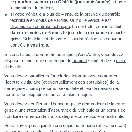
le (jour/mois/année)
ou
Cédé le (jour/mois/année)
, et avec
la signature du prêteur,
si votre véhicule a plus de 4 ans, de la preuve du contrôle
technique en cours de validité, sauf si le véhicule est
dispensé de contrôle technique
. Le contrôle technique doit
dater de moins de 6 mois le jour de la demande de carte
grise.
Si le délai est dépassé, il faudra réaliser un nouveau
contrôle
à vos frais.
Si vous faites la démarche pour quelqu'un d'autre, vous devez
disposer d'une copie numérique du
mandat
signé et de sa
pièce
d'identité
.
Vous devez par ailleurs fournir des informations, notamment
l'identité du titulaire (et éventuellement des cotitulaires) de la
carte grise : nom, prénoms, sexe, date et lieu de naissance,
numéro de téléphone et adresse électronique.
Vous devez certifier sur l'honneur que le demandeur de la carte
grise a une attestation d'assurance du véhicule
et
un permis de
conduire correspondant à la catégorie du véhicule immatriculé.
Vous n'avez pas à joindre une copie numérique (photo ou scan)
du permis de conduire. Mais celle-ci pourra vous être