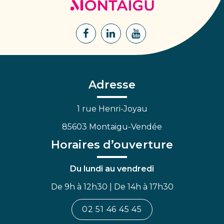
de
Montaigu
Lien
Lien
Lien
vers
vers
vers
le
le
la
compte
compte
chaîne
Facebook
Linkedin
Youtube
Adresse
1 rue Henri-Joyau
85603 Montaigu-Vendée
Horaires d’ouverture
Du lundi au vendredi
De 9h à 12h30 | De 14h à 17h30
02 51 46 45 45