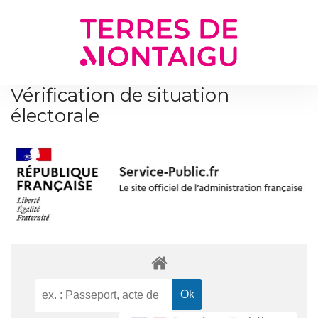
Gestion des traceurs
Vérification de situation
électorale