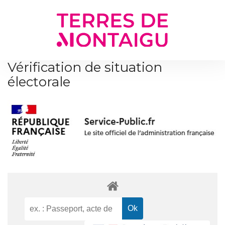
Gestion des traceurs
Vérification de situation
électorale