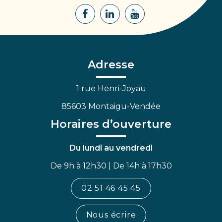
Lien
Lien
Lien
vers
vers
vers
le
le
la
compte
compte
chaîne
Facebook
Linkedin
Youtube
Adresse
1 rue Henri-Joyau
85603 Montaigu-Vendée
Horaires d’ouverture
Du lundi au vendredi
De 9h à 12h30 | De 14h à 17h30
02 51 46 45 45
Nous écrire