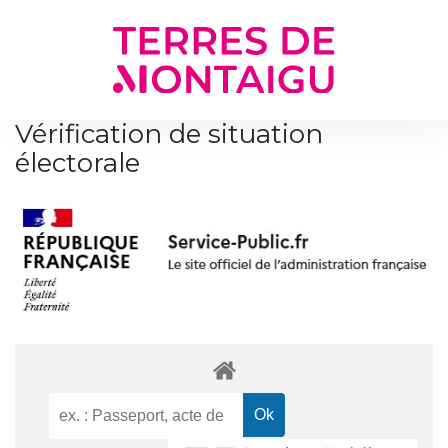
Gestion des traceurs
Vérification de situation
électorale