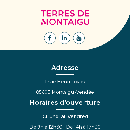
Terres
de
Montaigu
Lien
Lien
Lien
vers
vers
vers
le
le
la
compte
compte
chaîne
Facebook
Linkedin
Youtube
Adresse
1 rue Henri-Joyau
85603 Montaigu-Vendée
Horaires d’ouverture
Du lundi au vendredi
De 9h à 12h30 | De 14h à 17h30