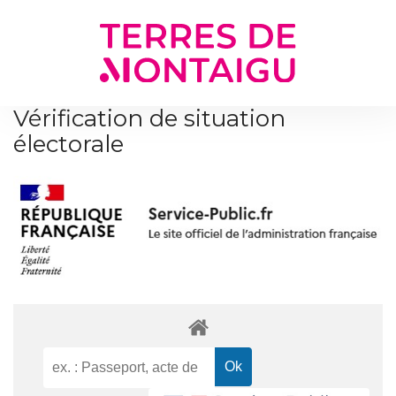
Gestion des traceurs
Vérification de situation
électorale