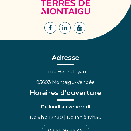
Terres
de
Montaigu
Lien
Lien
Lien
vers
vers
vers
le
le
la
compte
compte
chaîne
Facebook
Linkedin
Youtube
Adresse
1 rue Henri-Joyau
85603 Montaigu-Vendée
Horaires d’ouverture
Du lundi au vendredi
De 9h à 12h30 | De 14h à 17h30
02 51 46 45 45