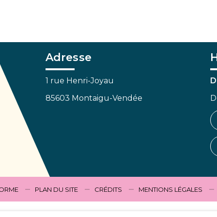
Adresse
H
1 rue Henri-Joyau
D
85603 Montaigu-Vendée
D
FORME
PLAN DU SITE
CRÉDITS
MENTIONS LÉGALES