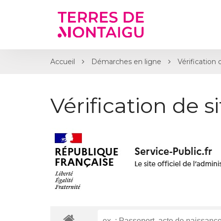
Gestion des traceurs
Accueil
Démarches en ligne
Vérification 
Vérification de s