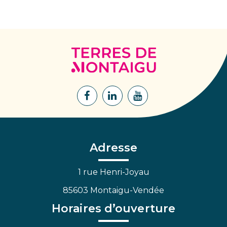
Terres
de
Montaigu
Lien
Lien
Lien
vers
vers
vers
le
le
la
compte
compte
chaîne
Facebook
Linkedin
Youtube
Adresse
1 rue Henri-Joyau
85603 Montaigu-Vendée
Horaires d’ouverture