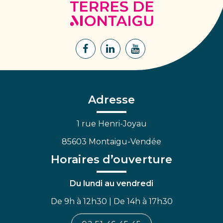
Terres
de
Montaigu
Lien
Lien
Lien
vers
vers
vers
le
le
la
compte
compte
chaîne
Facebook
Linkedin
Youtube
Adresse
1 rue Henri-Joyau
85603 Montaigu-Vendée
Horaires d’ouverture
Du lundi au vendredi
De 9h à 12h30 | De 14h à 17h30