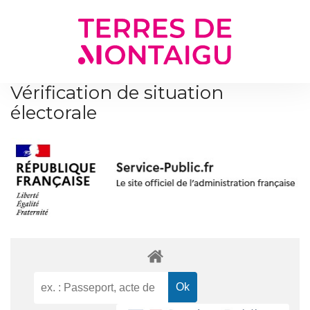
Gestion des traceurs
Vérification de situation
électorale