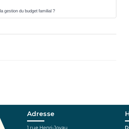
la gestion du budget familial ?
Adresse
H
1 rue Henri-Joyau
D