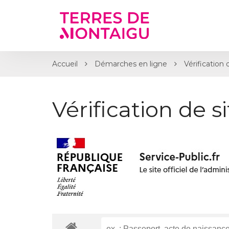
Gestion des traceurs
Accueil
Démarches en ligne
Vérification 
Vérification de s