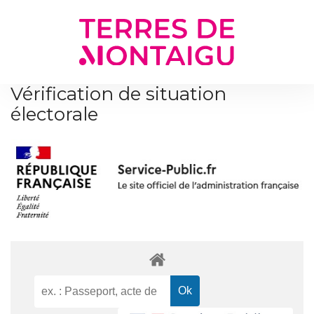
Gestion des traceurs
Vérification de situation
électorale