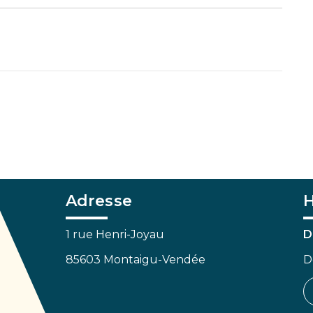
Adresse
H
1 rue Henri-Joyau
D
85603 Montaigu-Vendée
D