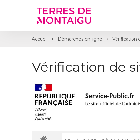
Gestion des traceurs
Accueil
Démarches en ligne
Vérification 
Vérification de s