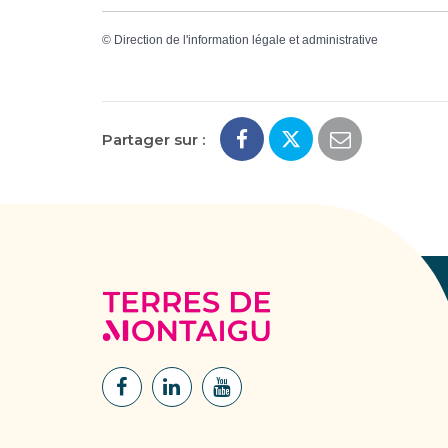
©
Direction de l'information légale et administrative
Partager sur :
Terres
de
Montaigu
Lien
Lien
Lien
vers
vers
vers
le
le
la