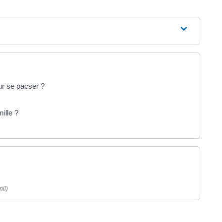
ur se pacser ?
ille ?
il)