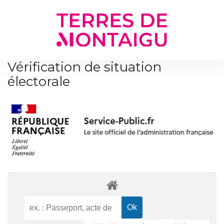
Gestion des traceurs
Vérification de situation
électorale