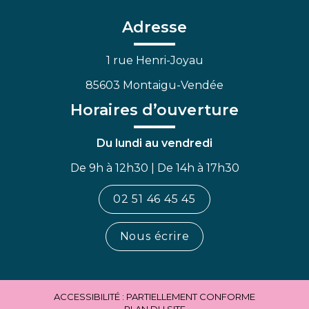
compte
compte
chaîne
Facebook
Linkedin
Youtube
Adresse
1 rue Henri-Joyau
85603 Montaigu-Vendée
Horaires d’ouverture
Du lundi au vendredi
De 9h à 12h30 | De 14h à 17h30
02 51 46 45 45
Nous écrire
ACCESSIBILITÉ : PARTIELLEMENT CONFORME
PLAN DU SITE