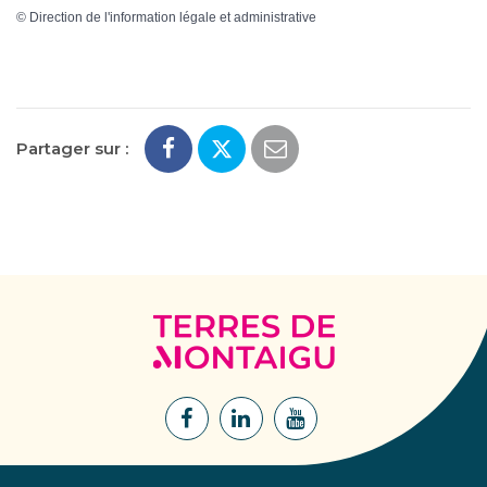
©
Direction de l'information légale et administrative
Partager sur :
Terres
de
Montaigu
Lien
Lien
Lien
vers
vers
vers
le
le
la