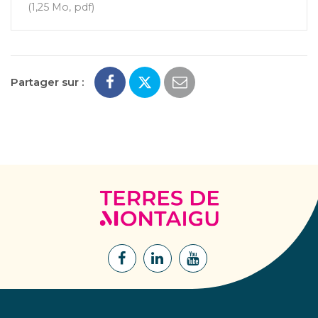
1,25 Mo, pdf
Partager sur :
Terres
de
Montaigu
Lien
Lien
Lien
vers
vers
vers
le
le
la
compte
compte
chaîne