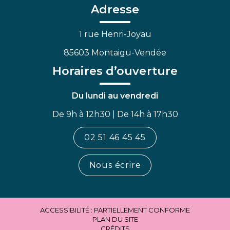
Facebook
Linkedin
Youtube
Adresse
1 rue Henri-Joyau
85603 Montaigu-Vendée
Horaires d’ouverture
Du lundi au vendredi
De 9h à 12h30 | De 14h à 17h30
02 51 46 45 45
Nous écrire
ACCESSIBILITÉ : PARTIELLEMENT CONFORME
PLAN DU SITE
CRÉDITS