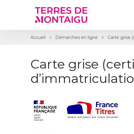
Gestion des traceurs
Accueil
Démarches en ligne
Carte grise (
Carte grise (certi
d’immatriculatio