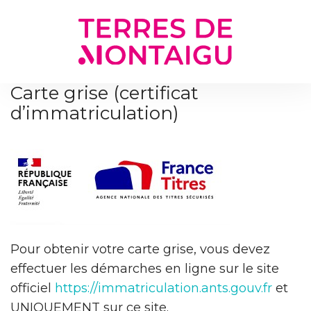
Gestion des traceurs
Carte grise (certificat
d’immatriculation)
Pour obtenir votre carte grise, vous devez
effectuer les démarches en ligne sur le site
officiel
https://immatriculation.ants.gouv.fr
et
UNIQUEMENT sur ce site.