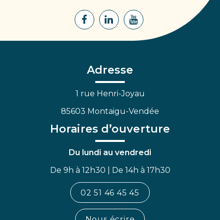
Lien
Lien
Lien
vers
vers
vers
le
le
la
compte
compte
chaîne
Facebook
Linkedin
Youtube
Adresse
1 rue Henri-Joyau
85603 Montaigu-Vendée
Horaires d’ouverture
Du lundi au vendredi
De 9h à 12h30 | De 14h à 17h30
02 51 46 45 45
Nous écrire