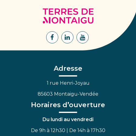
Terres
de
Montaigu
Lien
Lien
Lien
vers
vers
vers
le
le
la
compte
compte
chaîne
Facebook
Linkedin
Youtube
Adresse
1 rue Henri-Joyau
85603 Montaigu-Vendée
Horaires d’ouverture
Du lundi au vendredi
De 9h à 12h30 | De 14h à 17h30