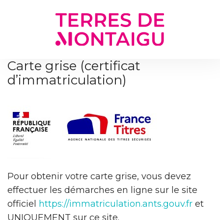
Gestion des traceurs
Carte grise (certificat
d’immatriculation)
Pour obtenir votre carte grise, vous devez
effectuer les démarches en ligne sur le site
officiel
https://immatriculation.ants.gouv.fr
et
UNIQUEMENT sur ce site.