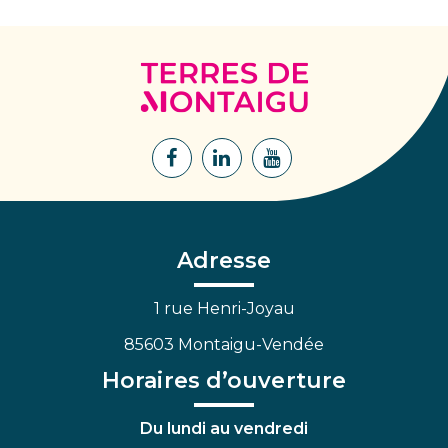
Terres
de
Montaigu
Lien
Lien
Lien
vers
vers
vers
le
le
la
compte
compte
chaîne
Facebook
Linkedin
Youtube
Adresse
1 rue Henri-Joyau
85603 Montaigu-Vendée
Horaires d’ouverture
Du lundi au vendredi