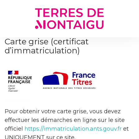
Gestion des traceurs
Carte grise (certificat
d’immatriculation)
Pour obtenir votre carte grise, vous devez
effectuer les démarches en ligne sur le site
officiel
https://immatriculation.ants.gouv.fr
et
UNIQUEMENT sur ce site.