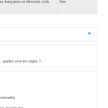
s françaises et éléments civils
Non
: quelles sont les règles ?
mionnette)
onnes maximum)