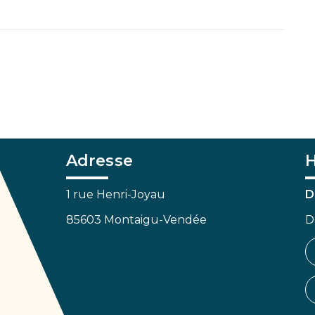
Adresse
H
1 rue Henri-Joyau
D
85603 Montaigu-Vendée
D