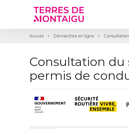
Gestion des traceurs
Accueil
Démarches en ligne
Consultation
Consultation du 
permis de condu