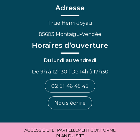
Facebook
Linkedin
Youtube
Adresse
1 rue Henri-Joyau
85603 Montaigu-Vendée
Horaires d’ouverture
Du lundi au vendredi
De 9h à 12h30 | De 14h à 17h30
02 51 46 45 45
Nous écrire
ACCESSIBILITÉ : PARTIELLEMENT CONFORME
PLAN DU SITE