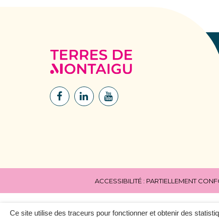
Terres
de
Montaigu
Lien
Lien
Lien
vers
vers
vers
le
le
la
compte
compte
chaîne
Facebook
Linkedin
Youtube
ACCESSIBILITÉ : PARTIELLEMENT CON
Ce site utilise des traceurs pour fonctionner et obtenir des statisti