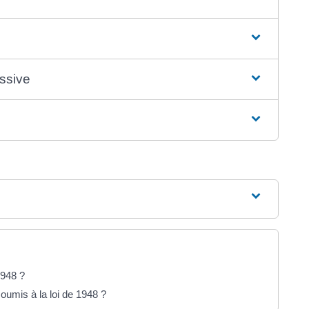
essive
1948 ?
umis à la loi de 1948 ?