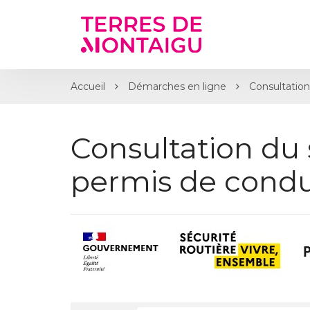
Gestion des traceurs
Accueil
Démarches en ligne
Consultation
Consultation du 
permis de condu