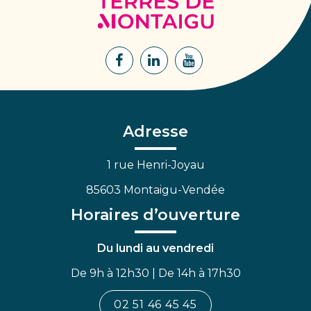
Terres
de
Montaigu
Lien
Lien
Lien
vers
vers
vers
le
le
la
compte
compte
chaîne
Facebook
Linkedin
Youtube
Adresse
1 rue Henri-Joyau
85603 Montaigu-Vendée
Horaires d’ouverture
Du lundi au vendredi
De 9h à 12h30 | De 14h à 17h30
02 51 46 45 45