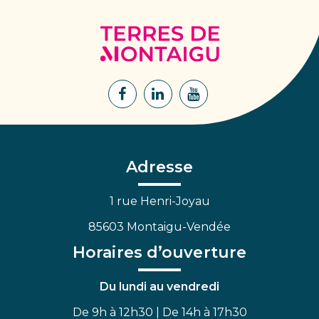
Terres
de
Montaigu
Lien
Lien
Lien
vers
vers
vers
le
le
la
compte
compte
chaîne
Facebook
Linkedin
Youtube
Adresse
1 rue Henri-Joyau
85603 Montaigu-Vendée
Horaires d’ouverture
Du lundi au vendredi
De 9h à 12h30 | De 14h à 17h30