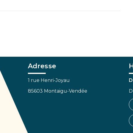
Adresse
H
1 rue Henri-Joyau
D
85603 Montaigu-Vendée
D