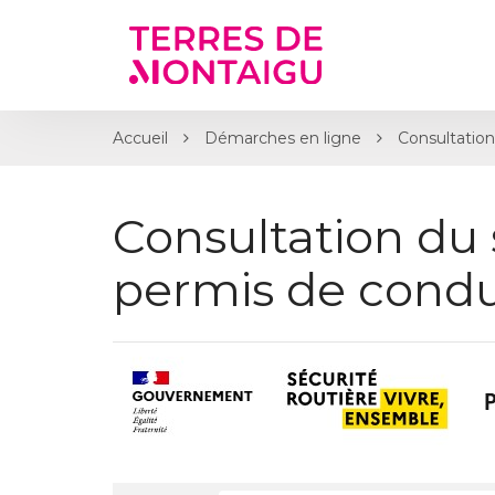
Gestion des traceurs
Accueil
Démarches en ligne
Consultation
Consultation du 
permis de condu