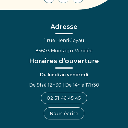
Lien
Lien
Lien
vers
vers
vers
le
le
la
compte
compte
chaîne
Facebook
Linkedin
Youtube
Adresse
1 rue Henri-Joyau
85603 Montaigu-Vendée
Horaires d’ouverture
Du lundi au vendredi
De 9h à 12h30 | De 14h à 17h30
02 51 46 45 45
Nous écrire