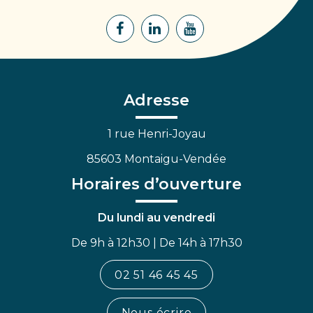
Lien
Lien
Lien
vers
vers
vers
le
le
la
compte
compte
chaîne
Facebook
Linkedin
Youtube
Adresse
1 rue Henri-Joyau
85603 Montaigu-Vendée
Horaires d’ouverture
Du lundi au vendredi
De 9h à 12h30 | De 14h à 17h30
02 51 46 45 45
Nous écrire