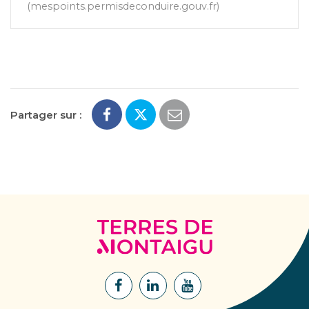
mespoints.permisdeconduire.gouv.fr
Partager sur :
Terres
de
Montaigu
Lien
Lien
Lien
vers
vers
vers