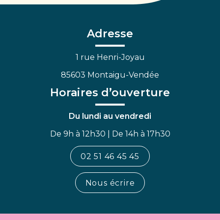
le
le
la
compte
compte
chaîne
Facebook
Linkedin
Youtube
Adresse
1 rue Henri-Joyau
85603 Montaigu-Vendée
Horaires d’ouverture
Du lundi au vendredi
De 9h à 12h30 | De 14h à 17h30
02 51 46 45 45
Nous écrire