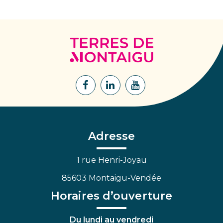
Terres
de
Montaigu
Lien
Lien
Lien
vers
vers
vers
le
le
la
compte
compte
chaîne
Facebook
Linkedin
Youtube
Adresse
1 rue Henri-Joyau
85603 Montaigu-Vendée
Horaires d’ouverture
Du lundi au vendredi