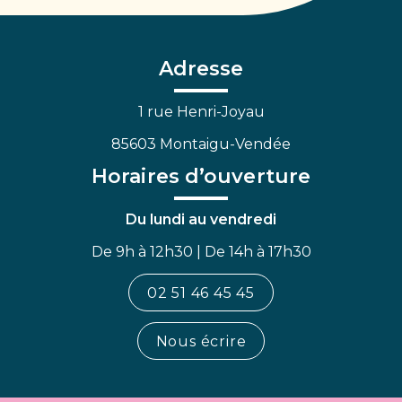
vers
vers
vers
le
le
la
compte
compte
chaîne
Facebook
Linkedin
Youtube
Adresse
1 rue Henri-Joyau
85603 Montaigu-Vendée
Horaires d’ouverture
Du lundi au vendredi
De 9h à 12h30 | De 14h à 17h30
02 51 46 45 45
Nous écrire