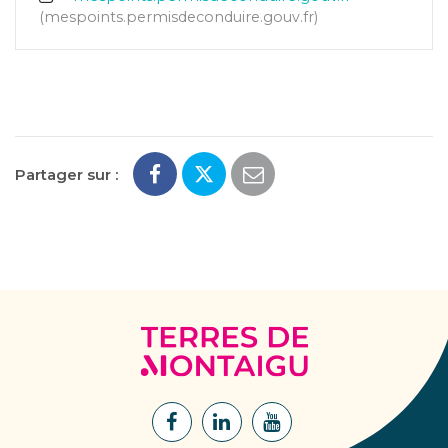
mespoints.permisdeconduire.gouv.fr
Partager sur :
Terres
de
Montaigu
Lien
Lien
Lien