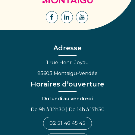
Montaigu
Lien
Lien
Lien
vers
vers
vers
le
le
la
compte
compte
chaîne
Facebook
Linkedin
Youtube
Adresse
1 rue Henri-Joyau
85603 Montaigu-Vendée
Horaires d’ouverture
Du lundi au vendredi
De 9h à 12h30 | De 14h à 17h30
02 51 46 45 45