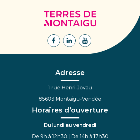
Terres
de
Montaigu
Lien
Lien
Lien
vers
vers
vers
le
le
la
compte
compte
chaîne
Facebook
Linkedin
Youtube
Adresse
1 rue Henri-Joyau
85603 Montaigu-Vendée
Horaires d’ouverture
Du lundi au vendredi
De 9h à 12h30 | De 14h à 17h30