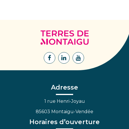
Terres
de
Montaigu
Lien
Lien
Lien
vers
vers
vers
le
le
la
compte
compte
chaîne
Facebook
Linkedin
Youtube
Adresse
1 rue Henri-Joyau
85603 Montaigu-Vendée
Horaires d’ouverture