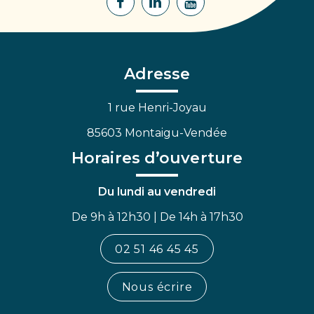
Lien
Lien
Lien
vers
vers
vers
le
le
la
compte
compte
chaîne
Facebook
Linkedin
Youtube
Adresse
1 rue Henri-Joyau
85603 Montaigu-Vendée
Horaires d’ouverture
Du lundi au vendredi
De 9h à 12h30 | De 14h à 17h30
02 51 46 45 45
Nous écrire