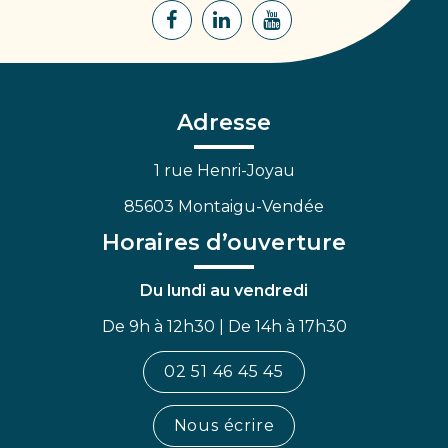
Lien
Lien
Lien
vers
vers
vers
le
le
la
compte
compte
chaîne
Facebook
Linkedin
Youtube
Adresse
1 rue Henri-Joyau
85603 Montaigu-Vendée
Horaires d’ouverture
Du lundi au vendredi
De 9h à 12h30 | De 14h à 17h30
02 51 46 45 45
Nous écrire