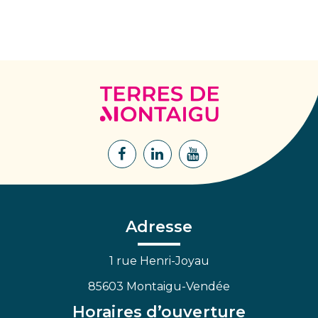
Terres
de
Montaigu
Lien
Lien
Lien
vers
vers
vers
le
le
la
compte
compte
chaîne
Facebook
Linkedin
Youtube
Adresse
1 rue Henri-Joyau
85603 Montaigu-Vendée
Horaires d’ouverture