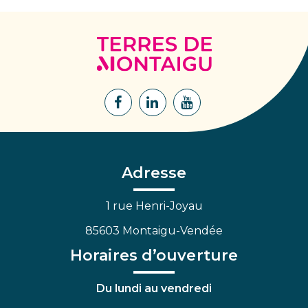
Terres
de
Montaigu
Lien
Lien
Lien
vers
vers
vers
le
le
la
compte
compte
chaîne
Facebook
Linkedin
Youtube
Adresse
1 rue Henri-Joyau
85603 Montaigu-Vendée
Horaires d’ouverture
Du lundi au vendredi