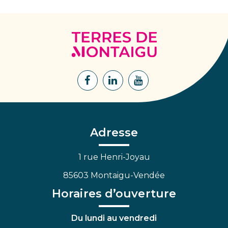
Terres
de
Montaigu
Lien
Lien
Lien
vers
vers
vers
le
le
la
compte
compte
chaîne
Facebook
Linkedin
Youtube
Adresse
1 rue Henri-Joyau
85603 Montaigu-Vendée
Horaires d’ouverture
Du lundi au vendredi