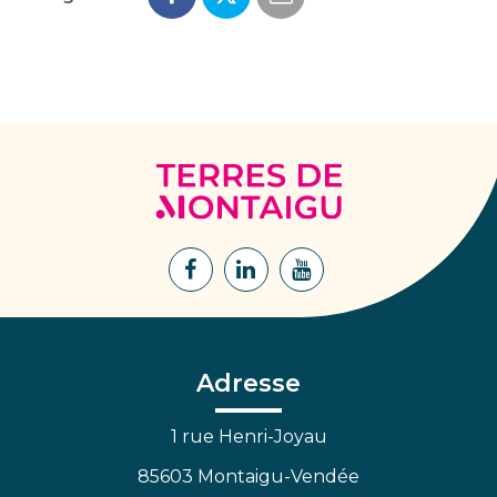
Terres
de
Montaigu
Lien
Lien
Lien
vers
vers
vers
le
le
la
compte
compte
chaîne
Facebook
Linkedin
Youtube
Adresse
1 rue Henri-Joyau
85603 Montaigu-Vendée