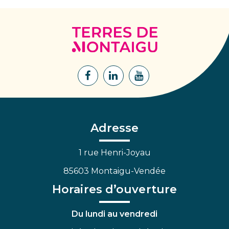
Terres
de
Montaigu
Lien
Lien
Lien
vers
vers
vers
le
le
la
compte
compte
chaîne
Facebook
Linkedin
Youtube
Adresse
1 rue Henri-Joyau
85603 Montaigu-Vendée
Horaires d’ouverture
Du lundi au vendredi