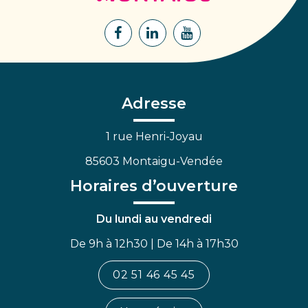
Montaigu
Lien
Lien
Lien
vers
vers
vers
le
le
la
compte
compte
chaîne
Facebook
Linkedin
Youtube
Adresse
1 rue Henri-Joyau
85603 Montaigu-Vendée
Horaires d’ouverture
Du lundi au vendredi
De 9h à 12h30 | De 14h à 17h30
02 51 46 45 45