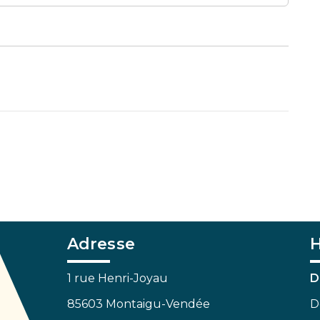
Adresse
H
1 rue Henri-Joyau
D
85603 Montaigu-Vendée
D