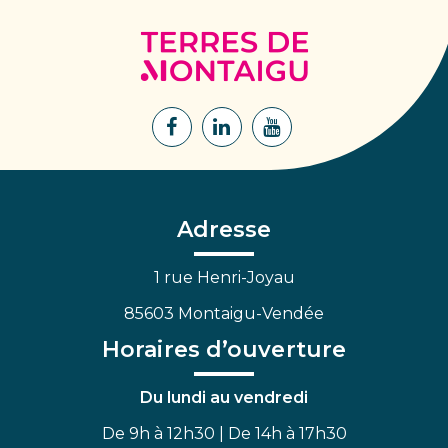
Terres
de
Montaigu
Lien
Lien
Lien
vers
vers
vers
le
le
la
compte
compte
chaîne
Facebook
Linkedin
Youtube
Adresse
1 rue Henri-Joyau
85603 Montaigu-Vendée
Horaires d’ouverture
Du lundi au vendredi
De 9h à 12h30 | De 14h à 17h30