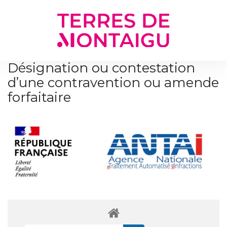
Gestion des traceurs
Désignation ou contestation
d’une contravention ou amende
forfaitaire