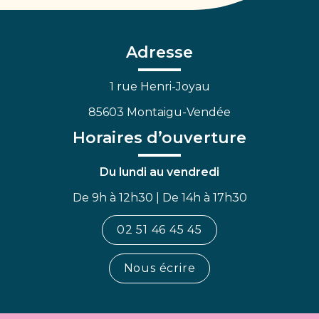
vers
vers
vers
le
le
la
compte
compte
chaîne
Facebook
Linkedin
Youtube
Adresse
1 rue Henri-Joyau
85603 Montaigu-Vendée
Horaires d’ouverture
Du lundi au vendredi
De 9h à 12h30 | De 14h à 17h30
02 51 46 45 45
Nous écrire