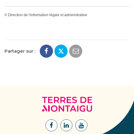
©
Direction de l'information légale et administrative
Partager sur :
Terres
de
Montaigu
Lien
Lien
Lien