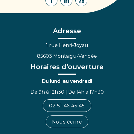
Lien
Lien
Lien
vers
vers
vers
le
le
la
compte
compte
chaîne
Facebook
Linkedin
Youtube
Adresse
1 rue Henri-Joyau
85603 Montaigu-Vendée
Horaires d’ouverture
Du lundi au vendredi
De 9h à 12h30 | De 14h à 17h30
02 51 46 45 45
Nous écrire