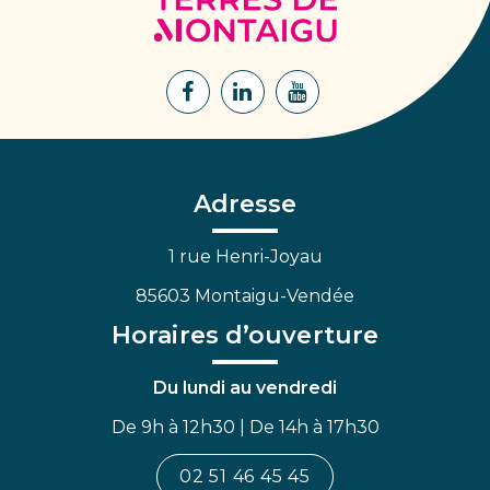
de
Montaigu
Lien
Lien
Lien
vers
vers
vers
le
le
la
compte
compte
chaîne
Facebook
Linkedin
Youtube
Adresse
1 rue Henri-Joyau
85603 Montaigu-Vendée
Horaires d’ouverture
Du lundi au vendredi
De 9h à 12h30 | De 14h à 17h30
02 51 46 45 45