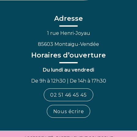
le
le
la
compte
compte
chaîne
Facebook
Linkedin
Youtube
Adresse
1 rue Henri-Joyau
85603 Montaigu-Vendée
Horaires d’ouverture
Du lundi au vendredi
De 9h à 12h30 | De 14h à 17h30
02 51 46 45 45
Nous écrire