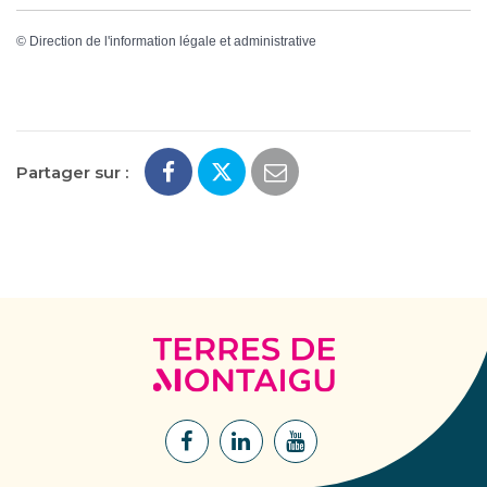
©
Direction de l'information légale et administrative
Partager sur :
Terres
de
Montaigu
Lien
Lien
Lien
vers
vers
vers