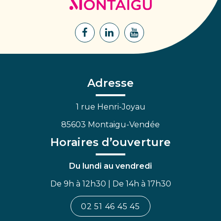
de
Montaigu
Lien
Lien
Lien
vers
vers
vers
le
le
la
compte
compte
chaîne
Facebook
Linkedin
Youtube
Adresse
1 rue Henri-Joyau
85603 Montaigu-Vendée
Horaires d’ouverture
Du lundi au vendredi
De 9h à 12h30 | De 14h à 17h30
02 51 46 45 45