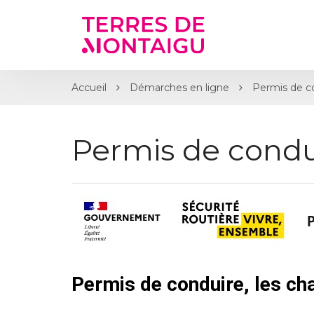
Gestion des traceurs
Accueil
Démarches en ligne
Permis de c
Permis de condu
Permis de conduire, les c