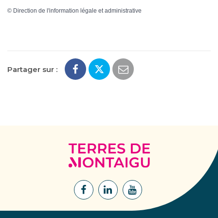
©
Direction de l'information légale et administrative
Partager sur :
Terres
de
Montaigu
Lien
Lien
Lien
vers
vers
vers
le
le
la