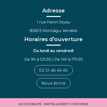
compte
compte
chaîne
Facebook
Linkedin
Youtube
Adresse
1 rue Henri-Joyau
85603 Montaigu-Vendée
Horaires d’ouverture
Du lundi au vendredi
De 9h à 12h30 | De 14h à 17h30
02 51 46 45 45
Nous écrire
ACCESSIBILITÉ : PARTIELLEMENT CONFORME